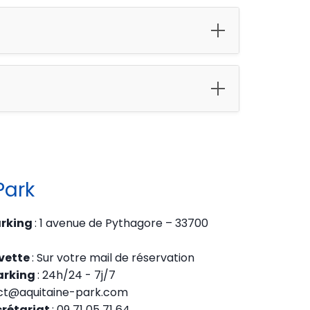
Park
arking
: 1 avenue de Pythagore – 33700
vette
: Sur votre mail de réservation
arking
: 24h/24 - 7j/7
act@aquitaine-park.com
crétariat
: 09 71 05 71 64