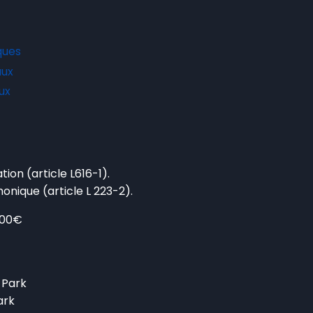
iques
aux
ux
on (article L616-1).
nique (article L 223-2).
3000€
 Park
ark