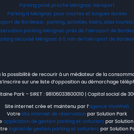
Parking privé proche Mérignac Aéroport
Parking à Mérignac pour courtes et longues durées
port de Bordeaux : parking, activités, loisirs, sites tourist
servation parking Mérignac près de l’aéroport de Borde
arking sécurisé Mérignac à 5 min de l’aéroport de Bordea
a possibilité de recourir à un médiateur de la consommati
inscrire sur une liste d’opposition au démarchage télépho
taine Park – SIRET : 98106033800010 | Capital social de 
Site internet crée et maintenu par l’
agence VivaWeb
Votre
site internet de réservation
par Solution Park
re
application de gestion parking et voituriers
par Solution
tre
logiciel de gestion parking et voituriers
par Solution P