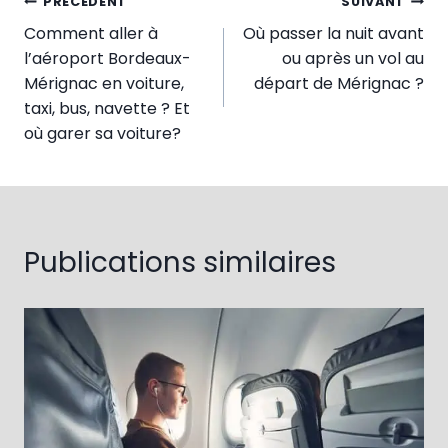
Navigation
PRÉCÉDENT
SUIVANT
Comment aller à
Où passer la nuit avant
de
l’aéroport Bordeaux-
ou après un vol au
l’article
Mérignac en voiture,
départ de Mérignac ?
taxi, bus, navette ? Et
où garer sa voiture?
Publications similaires